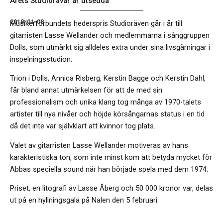
Årets Studiorävar är utsedda
2018-01-08
Musikerförbundets hederspris Studioräven går i år till
gitarristen Lasse Wellander och medlemmarna i sånggruppen
Dolls, som utmärkt sig alldeles extra under sina livsgärningar i
inspelningsstudion.
Trion i Dolls, Annica Risberg, Kerstin Bagge och Kerstin Dahl,
får bland annat utmärkelsen för att de med sin
professionalism och unika klang tog många av 1970-talets
artister till nya nivåer och höjde körsångarnas status i en tid
då det inte var självklart att kvinnor tog plats.
Valet av gitarristen Lasse Wellander motiveras av hans
karakteristiska ton, som inte minst kom att betyda mycket för
Abbas speciella sound när han började spela med dem 1974.
Priset, en litografi av Lasse Åberg och 50 000 kronor var, delas
ut på en hyllningsgala på Nalen den 5 februari.