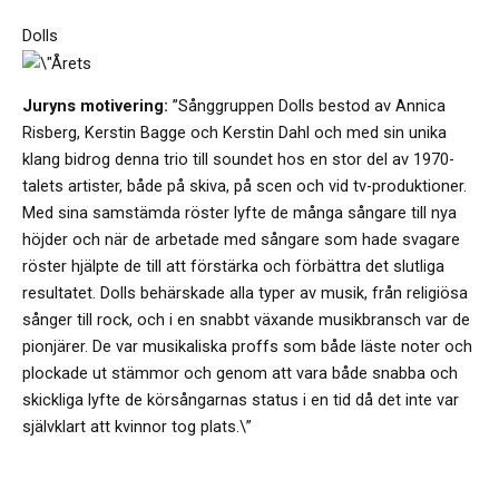
Dolls
Juryns motivering:
”Sånggruppen Dolls bestod av Annica
Risberg, Kerstin Bagge och Kerstin Dahl och med sin unika
klang bidrog denna trio till soundet hos en stor del av 1970-
talets artister, både på skiva, på scen och vid tv-produktioner.
Med sina samstämda röster lyfte de många sångare till nya
höjder och när de arbetade med sångare som hade svagare
röster hjälpte de till att förstärka och förbättra det slutliga
resultatet. Dolls behärskade alla typer av musik, från religiösa
sånger till rock, och i en snabbt växande musikbransch var de
pionjärer. De var musikaliska proffs som både läste noter och
plockade ut stämmor och genom att vara både snabba och
skickliga lyfte de körsångarnas status i en tid då det inte var
självklart att kvinnor tog plats.\”