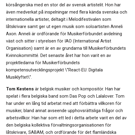
körsångerska med en stor del av svensk artistelit. Hon har
även medverkat på inspelningar med flera kända svenska och
internationella artister, deltagit i Melodifestivalen som
låtskrivare samt ger ut egen musik som soloartisten Anneli
Axon. Anneli är ordförande för Musikerförbundet avdelning
väst och sitter i styrelsen för IAO (International Artist
Organisation) samt är en av grundarna till Musikerförbundets
Kvinnokommitté. Det senaste året har hon varit en av
projektledarna för Musikerförbundets
kompetensutvecklingsprojekt \”React-EU: Digitala
Musiklyftet\”.
Tom Kestens
är belgisk musiker och kompositör. Han har
spelat i flera belgiska band som Das Pop och Lalalover. Tom
har under en lång tid arbetat med att förbättra villkoren för
musiker, bland annat avseende upphovsrättsliga frågor och
arbetsvillkor. Han har som ett led i detta arbete varit en del av
den belgiska kollektiva förvaltningsorganisationen för
låtskrivare, SABAM, och ordförande för det flamländska