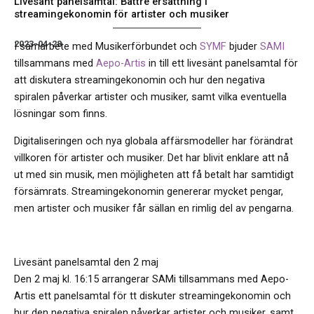
Livesänt panelsamtal: Bättre ersättning i
streamingekonomin för artister och musiker
2023-04-28
I samarbete med Musikerförbundet och
SYMF
bjuder
SAMI
tillsammans med
Aepo-Artis
in till ett
livesänt panelsamtal för
att diskutera streamingekonomin och hur den negativa
spiralen påverkar artister och musiker, samt vilka eventuella
lösningar som finns.
Digitaliseringen och nya globala affärsmodeller har förändrat
villkoren för artister och musiker. Det har blivit enklare att nå
ut med sin musik, men möjligheten att få betalt har samtidigt
försämrats. Streamingekonomin genererar mycket pengar,
men artister och musiker får sällan en rimlig del av pengarna.
Livesänt panelsamtal den 2 maj
Den 2 maj kl. 16:15 arrangerar SAMi tillsammans med Aepo-
Artis ett panelsamtal för tt diskuter streamingekonomin och
hur den negativa spiralen påverkar artister och musiker, samt