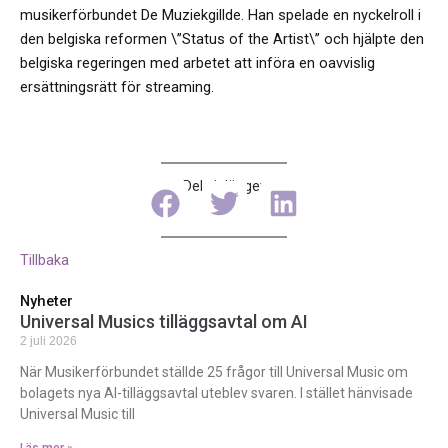
musikerförbundet De Muziekgillde. Han spelade en nyckelroll i
den belgiska reformen \”Status of the Artist\” och hjälpte den
belgiska regeringen med arbetet att införa en oavvislig
ersättningsrätt för streaming.
Dela inlägget
Tillbaka
Nyheter
Universal Musics tilläggsavtal om AI
2 juli 2026
När Musikerförbundet ställde 25 frågor till Universal Music om
bolagets nya AI-tilläggsavtal uteblev svaren. I stället hänvisade
Universal Music till
Läs mer »