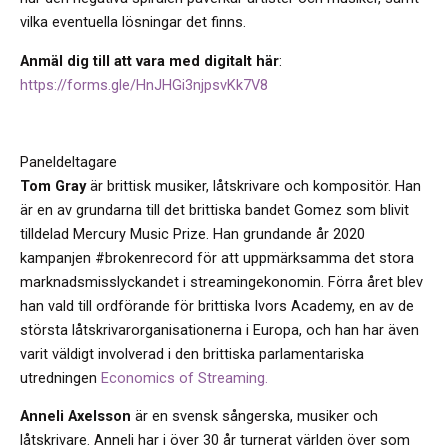
vilka eventuella lösningar det finns.
Anmäl dig till att vara med digitalt här
:
https://forms.gle/HnJHGi3njpsvKk7V8
Paneldeltagare
Tom Gray
är brittisk musiker, låtskrivare och kompositör. Han
är en av grundarna till det brittiska bandet Gomez som blivit
tilldelad Mercury Music Prize. Han grundande år 2020
kampanjen #brokenrecord för att uppmärksamma det stora
marknadsmisslyckandet i streamingekonomin. Förra året blev
han vald till ordförande för brittiska Ivors Academy, en av de
största låtskrivarorganisationerna i Europa, och han har även
varit väldigt involverad i den brittiska parlamentariska
utredningen
Economics of Streaming.
Anneli Axelsson
är en svensk sångerska, musiker och
låtskrivare. Anneli har i över 30 år turnerat världen över som