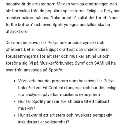
negativt är de artister som får den vanliga ersättningen och
blir bortvalda från de populära spellistorna. Enligt Liz Pelly har
musiker bakom sådana ”fake-artister” kallat det för ett ”race
to the bottom” och även Spotifys egna anställda ska ha
uttryckt oro.
Det som beskrivs i Liz Pellys bok är både cyniskt och
ohållbart. Det är också djupt orättvist och underminerar
förutsättningarna för artister och musiker att nå ut och
försörja sig. Vi på Musikerförbundet, Symf och SAMI vill ha
svar från ansvariga på Spotify:
Vi vill veta hur det program som beskrivs i Liz Pellys
bok (Perfect Fit Content) fungerar och hur det, enligt
era analyser, påverkar musikens ekosystem.
Hur tar Spotify ansvar för att bidra till ett hållbart
musikliv?
Hur säkrar ni att artisters och musikers perspektiv
inkluderas i er verksamhet?