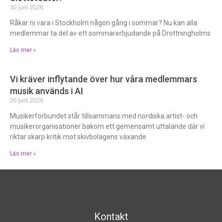
30 juni 2026
Råkar ni vara i Stockholm någon gång i sommar? Nu kan alla
medlemmar ta del av ett sommarerbjudande på Drottningholms
Läs mer »
Vi kräver inflytande över hur våra medlemmars
musik används i AI
26 juni 2026
Musikerförbundet står tillsammans med nordiska artist- och
musikerorganisationer bakom ett gemensamt uttalande där vi
riktar skarp kritik mot skivbolagens växande
Läs mer »
Kontakt