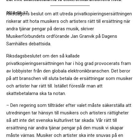
2018-08-17
Riksdagens beslut om att utreda privatkopieringsersättningen
riskerar att hota musikers och artisters rätt till ersättning när
andra tjänar pengar på deras musik, skriver
Musikerförbundets ordförande Jan Granvik på Dagens
Samhälles debattsida.
Riksdagsbeslutet om den så kallade
privatkopieringsersättningen har i hög grad provocerats fram
av lobbyister från den globala elektronikbranschen. Det beror
på att branschen vill sluta betala de ersättningar som musiker
och artister har rätt till. Istället föreslår man att
skattebetalarna ska ta notan.
– Den regering som tillträder efter valet måste säkerställa att
utredningen tar hänsyn till musikers och artisters rättigheter
så att inte det svenska kulturlivet tar skada. Vår rätt till
ersättning när andra tjänar pengar på den musik vi skapar
måste värnas. Musiker och artister ska inte snuvas på en