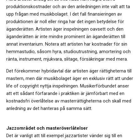
produktionskostnader och av den anledningen inte valt att ta
upp frågan med musikbolaget. I det fall finansieringen av
produktionen är noll eller ringa har det ingen betydelse för
äganderätten. Artisten äger inspelningen oavsett och den
äganderätten är inte mindre prominent än äganderätten till
annat inventarium. Notera att artisten har kostnader för sin
hemmastudio, såsom hyra, studioutrustning, amortering och
ränta, instrument, mjukvara, slitage, försäkringar med mera.
Det förekommer hybridavtal där artisten äger rättigheterna till
mastern, men där musikbolaget äger en exklusiv rätt att under
life of copyright nyttja inspelningen. Musikerförbundet anser
att ett sådant förfarande i praktiken är jämförbart med en
kostnadsfri överlåtelse av masterrättigheterna och skall med
anledning av det hanteras på samma sätt.
Jazzområdet och masteröverlåtelser
Det är vanligt att till exempel jazzartister vänder sig till en