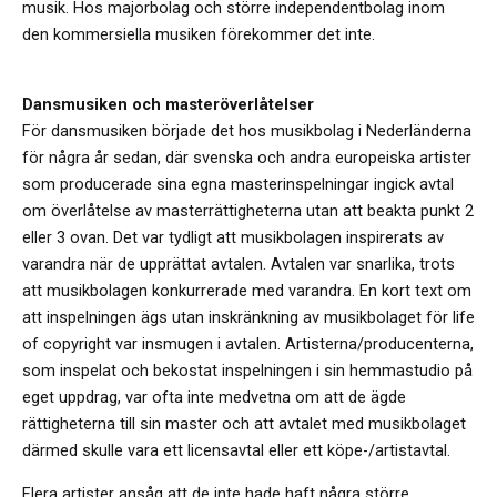
musik. Hos majorbolag och större independentbolag inom
den kommersiella musiken förekommer det inte.
Dansmusiken och masteröverlåtelser
För dansmusiken började det hos musikbolag i Nederländerna
för några år sedan, där svenska och andra europeiska artister
som producerade sina egna masterinspelningar ingick avtal
om överlåtelse av masterrättigheterna utan att beakta punkt 2
eller 3 ovan. Det var tydligt att musikbolagen inspirerats av
varandra när de upprättat avtalen. Avtalen var snarlika, trots
att musikbolagen konkurrerade med varandra. En kort text om
att inspelningen ägs utan inskränkning av musikbolaget för life
of copyright var insmugen i avtalen. Artisterna/producenterna,
som inspelat och bekostat inspelningen i sin hemmastudio på
eget uppdrag, var ofta inte medvetna om att de ägde
rättigheterna till sin master och att avtalet med musikbolaget
därmed skulle vara ett licensavtal eller ett köpe-/artistavtal.
Flera artister ansåg att de inte hade haft några större