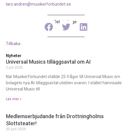
lars.andren@musikerforbundet.se
Dela inlägget
Tillbaka
Nyheter
Universal Musics tilläggsavtal om AI
2 juli 2026
När Musikerförbundet ställde 25 frågor till Universal Music om
bolagets nya AI-tilläggsavtal uteblev svaren. I stället hänvisade
Universal Music till
Läs mer »
Medlemserbjudande från Drottningholms
Slottsteater!
30 juni 2026