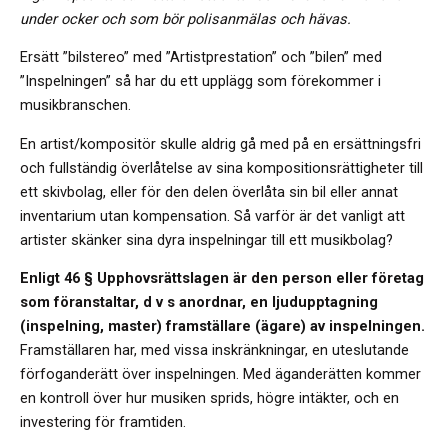
under ocker och som bör polisanmälas och hävas.
Ersätt ”bilstereo” med ”Artistprestation” och ”bilen” med
”Inspelningen” så har du ett upplägg som förekommer i
musikbranschen.
En artist/kompositör skulle aldrig gå med på en ersättningsfri
och fullständig överlåtelse av sina kompositionsrättigheter till
ett skivbolag, eller för den delen överlåta sin bil eller annat
inventarium utan kompensation. Så varför är det vanligt att
artister skänker sina dyra inspelningar till ett musikbolag?
Enligt 46 § Upphovsrättslagen är den person eller företag
som föranstaltar, d v s anordnar, en ljudupptagning
(inspelning, master) framställare (ägare) av inspelningen.
Framställaren har, med vissa inskränkningar, en uteslutande
förfoganderätt över inspelningen. Med äganderätten kommer
en kontroll över hur musiken sprids, högre intäkter, och en
investering för framtiden.