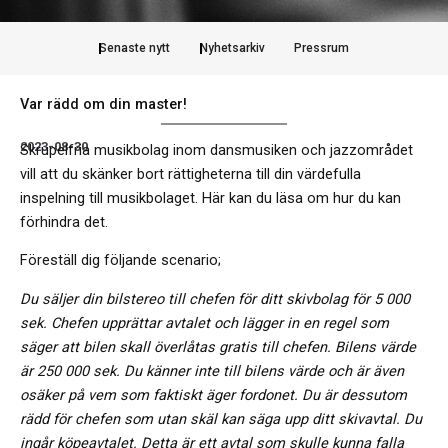
Senaste nytt
Nyhetsarkiv
Pressrum
Var rädd om din master!
2023-08-30
Skrupelfria musikbolag inom dansmusiken och jazzområdet
vill att du skänker bort rättigheterna till din värdefulla
inspelning till musikbolaget. Här kan du läsa om hur du kan
förhindra det.
Föreställ dig följande scenario;
Du säljer din bilstereo till chefen för ditt skivbolag för 5 000
sek. Chefen upprättar avtalet och lägger in en regel som
säger att bilen skall överlåtas gratis till chefen. Bilens värde
är 250 000 sek. Du känner inte till bilens värde och är även
osäker på vem som faktiskt äger fordonet. Du är dessutom
rädd för chefen som utan skäl kan säga upp ditt skivavtal. Du
ingår köpeavtalet. Detta är ett avtal som skulle kunna falla