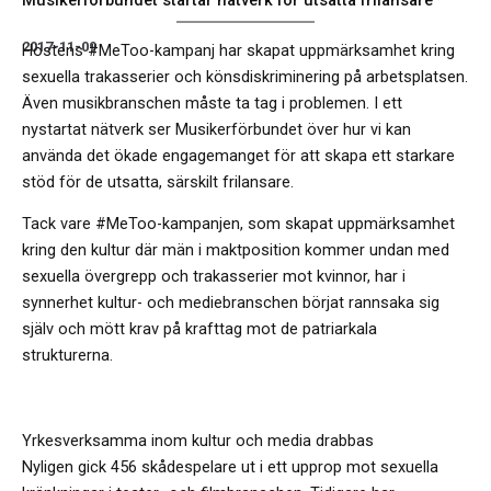
2017-11-09
Höstens #MeToo-kampanj har skapat uppmärksamhet kring
sexuella trakasserier och könsdiskriminering på arbetsplatsen.
Även musikbranschen måste ta tag i problemen. I ett
nystartat nätverk ser Musikerförbundet över hur vi kan
använda det ökade engagemanget för att skapa ett starkare
stöd för de utsatta, särskilt frilansare.
Tack vare #MeToo-kampanjen, som skapat uppmärksamhet
kring den kultur där män i maktposition kommer undan med
sexuella övergrepp och trakasserier mot kvinnor, har i
synnerhet kultur- och mediebranschen börjat rannsaka sig
själv och mött krav på krafttag mot de patriarkala
strukturerna.
Yrkesverksamma inom kultur och media drabbas
Nyligen gick 456 skådespelare ut i ett upprop mot sexuella