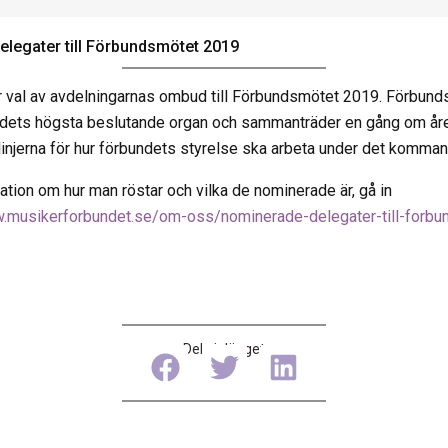
legater till Förbundsmötet 2019
r val av avdelningarnas ombud till Förbundsmötet 2019. Förbund
ets högsta beslutande organ och sammanträder en gång om året
injerna för hur förbundets styrelse ska arbeta under det komman
ation om hur man röstar och vilka de nominerade är, gå in
w.musikerforbundet.se/om-oss/nominerade-delegater-till-forbu
Dela inlägget