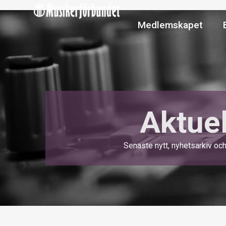
Hoppa
till
ÖPP
Medlemskapet
innehåll
Aktuel
Senaste nytt, nyhetsarkiv oc