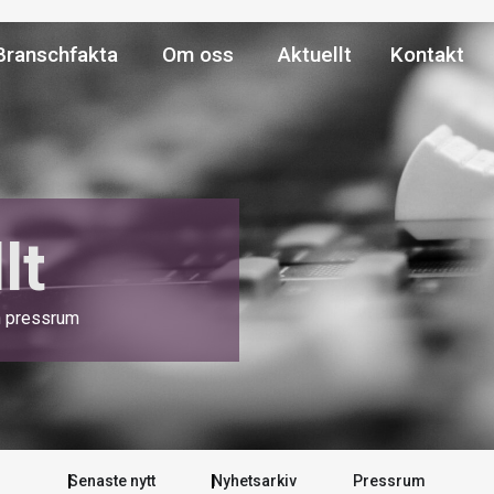
NA MEDLEMSKAPET
ÖPPNA BRANSCHFAKTA
ÖPPNA OM OSS
Branschfakta
Om oss
Aktuellt
Kontakt
lt
h pressrum
Senaste nytt
Nyhetsarkiv
Pressrum