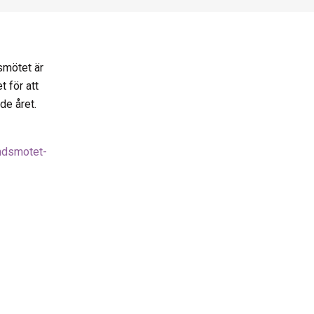
smötet är
 för att
de året.
ndsmotet-