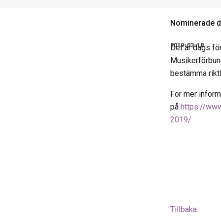
Nominerade de
2019-03-18
Det är dags fö
Musikerförbund
bestämma riktl
För mer inform
på
https://ww
2019/
Tillbaka