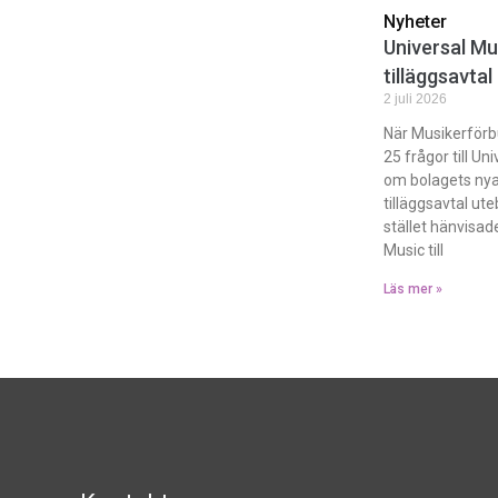
Nyheter
Universal Mu
tilläggsavtal
2 juli 2026
När Musikerförb
25 frågor till Un
om bolagets nya
tilläggsavtal ute
stället hänvisad
Music till
Läs mer »