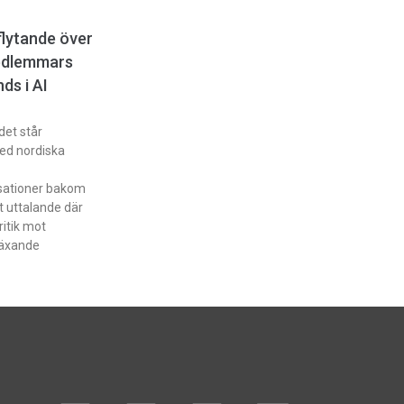
nflytande över
edlemmars
ds i AI
et står
ed nordiska
sationer bakom
 uttalande där
kritik mot
växande