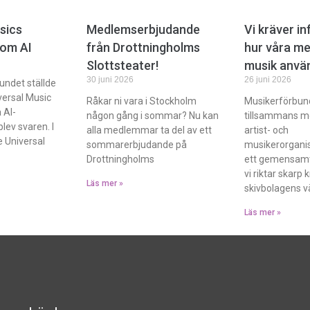
sics
Medlemserbjudande
Vi kräver i
 om AI
från Drottningholms
hur våra m
Slottsteater!
musik använ
30 juni 2026
26 juni 2026
undet ställde
iversal Music
Råkar ni vara i Stockholm
Musikerförbund
 AI-
någon gång i sommar? Nu kan
tillsammans m
blev svaren. I
alla medlemmar ta del av ett
artist- och
e Universal
sommarerbjudande på
musikerorgani
Drottningholms
ett gemensamt
vi riktar skarp 
Läs mer »
skivbolagens 
Läs mer »