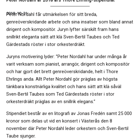
Peter Nordahl är 2018 års Thore Ehrling-stipendiat
2018-10-31
Peter Nordahl får utmärkelsen för sitt breda,
genreöverskridande arbete och sina insatser som bland annat
dirigent och kompositör. Juryn lyfter särskilt fram hans
snillrikt eleganta sätt att klä Sven-Bertil Taubes och Ted
Gärdestads röster i stor orkesterdräkt.
Juryns motivering lyder: ”Peter Nordahl har under många år
varit verksam som pianist, arrangör, dirigent och kompositör
och har gjort det brett genreöverskridande, helt i Thore
Ehrlings anda. Allt Peter Nordahl gör präglas av högsta
tänkbara konstnärliga kvalitet och hans sätt att klä såväl
Sven-Bertil Taubes som Ted Gärdestads röster i stor
orkesterdräkt präglas av en snillrik elegans.”
Stipendiet består av en litografi av Jonas Fredén samt 25 000
kronor som delas ut vid en konsert i Västerås den 8
november där Peter Nordahl leder orkestern och Sven-Bertil
Taube sjunger.