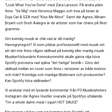
“Look What You’ve Done” med Zara Larsson. På andra plats
finns “Se Mig” med Veronica Maggio och trea på listan är
Doja Cat & SZA med ”Kiss Me More”. Samt där Agnes, Miriam
Bryant och Snoh Aalegra är de artister som har chans på flest
grammis.
Om kvinnlig musik är chili vad är då manlig?
Havregrynsgröt? Vi som jobbar professionellt med musik vet
att det inte finns någon skillnad på kvinnlig eller manlig musik.
Musikerförbundets Kvinnokommitté skulle gärna vilja höra
Spotify precisera vad själva “det farliga” består i. Görs det
skillnad mellan en cover som finns i versioner av både kvinnor
och män? Kvinnliga och manliga låtskrivare och producenter?
Kan Spotify höra skillnaden?
Vi avslutar med en lysande kommentar från P3 Musiknyheters
Instagram där Agnes Hustler svarade på Spotifys uttalande.
“I’m a whole damn meal I squirt HOT SAUCE”.
När magen väl har vant sig kommer hela Spotify att