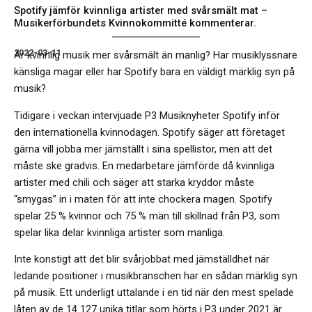
Spotify jämför kvinnliga artister med svårsmält mat –
Musikerförbundets Kvinnokommitté kommenterar.
2022-03-11
Är kvinnlig musik mer svårsmält än manlig? Har musiklyssnare
känsliga magar eller har Spotify bara en väldigt märklig syn på
musik?
Tidigare i veckan intervjuade P3 Musiknyheter Spotify inför
den internationella kvinnodagen. Spotify säger att företaget
gärna vill jobba mer jämställt i sina spellistor, men att det
måste ske gradvis. En medarbetare jämförde då kvinnliga
artister med chili och säger att starka kryddor måste
“smygas” in i maten för att inte chockera magen. Spotify
spelar 25 % kvinnor och 75 % män till skillnad från P3, som
spelar lika delar kvinnliga artister som manliga.
Inte konstigt att det blir svårjobbat med jämställdhet när
ledande positioner i musikbranschen har en sådan märklig syn
på musik. Ett underligt uttalande i en tid när den mest spelade
låten av de 14 127 unika titlar som hörts i P3 under 2021 är