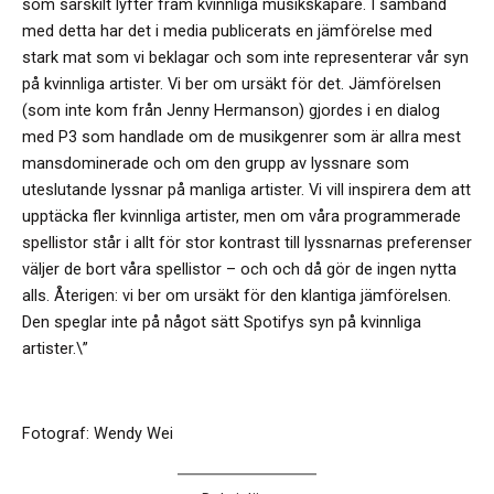
som särskilt lyfter fram kvinnliga musikskapare. I samband
med detta har det i media publicerats en jämförelse med
stark mat som vi beklagar och som inte representerar vår syn
på kvinnliga artister. Vi ber om ursäkt för det. Jämförelsen
(som inte kom från Jenny Hermanson) gjordes i en dialog
med P3 som handlade om de musikgenrer som är allra mest
mansdominerade och om den grupp av lyssnare som
uteslutande lyssnar på manliga artister. Vi vill inspirera dem att
upptäcka fler kvinnliga artister, men om våra programmerade
spellistor står i allt för stor kontrast till lyssnarnas preferenser
väljer de bort våra spellistor – och och då gör de ingen nytta
alls. Återigen: vi ber om ursäkt för den klantiga jämförelsen.
Den speglar inte på något sätt Spotifys syn på kvinnliga
artister.\”
Fotograf: Wendy Wei