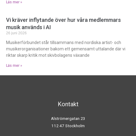
Läs mer »
Vi kräver inflytande över hur våra medlemmars
musik används i AI
26 juni 2026
Musikerförbundet står tillsammans med nordiska artist- och
musikerorganisationer bakom ett gemensamt uttalande där vi
riktar skarp kritik mot skivbolagens växande
Läs mer »
Kontakt
Alströmergatan 23
112 47 Stockholm