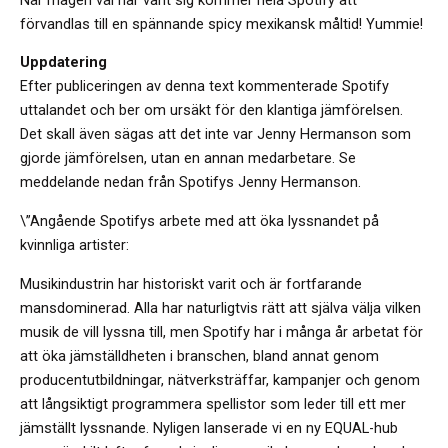
förvandlas till en spännande spicy mexikansk måltid! Yummie!
Uppdatering
Efter publiceringen av denna text kommenterade Spotify
uttalandet och ber om ursäkt för den klantiga jämförelsen.
Det skall även sägas att det inte var Jenny Hermanson som
gjorde jämförelsen, utan en annan medarbetare. Se
meddelande nedan från Spotifys Jenny Hermanson.
\”Angående Spotifys arbete med att öka lyssnandet på
kvinnliga artister:
Musikindustrin har historiskt varit och är fortfarande
mansdominerad. Alla har naturligtvis rätt att själva välja vilken
musik de vill lyssna till, men Spotify har i många år arbetat för
att öka jämställdheten i branschen, bland annat genom
producentutbildningar, nätverksträffar, kampanjer och genom
att långsiktigt programmera spellistor som leder till ett mer
jämställt lyssnande. Nyligen lanserade vi en ny EQUAL-hub