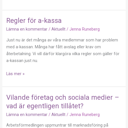
Regler för a-kassa
Regler
för
Lämna en kommentar
/
Aktuellt
/
Jenna Runeberg
a-
Just nu är det många av våra medlemmar som har problem
kassa
med a-kassan. Många har fått avslag eller krav om
återbetalning. Vi vill därför klargöra vilka regler som gäller för
a-kassan just nu.
Läs mer »
Vilande företag och sociala medier –
Vilande
företag
vad är egentligen tillåtet?
och
Lämna en kommentar
/
Aktuellt
/
Jenna Runeberg
sociala
medier
Arbetsförmedlingen uppmuntrar till marknadsföring på