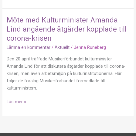
Möte med Kulturminister Amanda
Möte
med
Lind angående åtgärder kopplade till
Kulturminister
corona-krisen
Amanda
Lämna en kommentar
/
Aktuellt
/
Jenna Runeberg
Lind
angående
Den 20 april träffade Musikerförbundet kulturminister
åtgärder
Amanda Lind för att diskutera åtgärder kopplade till corona-
kopplade
krisen, men även arbetsmiljön på kulturinstitutionerna. Här
till
följer de förslag Musikerförbundet förmedlade till
corona-
kulturministern.
krisen
Läs mer »