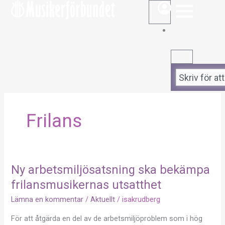
STÄNG
ÖPPNA
Hoppa
till
innehåll
Sök
Frilans
Ny arbetsmiljösatsning ska bekämpa
Ny
arbetsmiljösatsning
frilansmusikernas utsatthet
ska
Lämna en kommentar
/
Aktuellt
/
isakrudberg
bekämpa
frilansmusikernas
För att åtgärda en del av de arbetsmiljöproblem som i hög