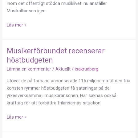
inom det offentligt stödda musiklivet: nu anställer
Musikalliansen igen.
Läs mer »
Musikerförbundet recenserar
Musikerförbundet
recenserar
höstbudgeten
höstbudgeten
Lämna en kommentar
/
Aktuellt
/
isakrudberg
Utöver de på förhand annonserade 115 miljonerna till den fria
konsten rymmer höstbudgeten få satsningar på de
yrkesverksamma i musikbranschen. Här saknas också
krafttag för att förbättra frilansarnas situation.
Läs mer »