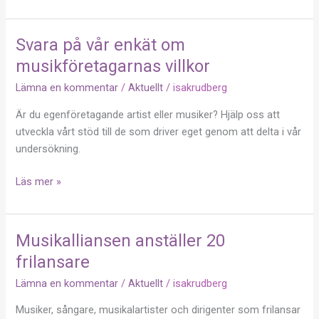
Svara på vår enkät om
Svara
på
musikföretagarnas villkor
vår
Lämna en kommentar
/
Aktuellt
/
isakrudberg
enkät
om
Är du egenföretagande artist eller musiker? Hjälp oss att
musikföretagarnas
utveckla vårt stöd till de som driver eget genom att delta i vår
villkor
undersökning.
Läs mer »
Musikalliansen anställer 20
Musikalliansen
anställer
frilansare
20
Lämna en kommentar
/
Aktuellt
/
isakrudberg
frilansare
Musiker, sångare, musikalartister och dirigenter som frilansar