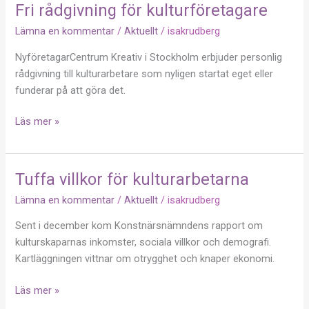
Fri rådgivning för kulturföretagare
Fri
rådgivning
Lämna en kommentar
/
Aktuellt
/
isakrudberg
för
NyföretagarCentrum Kreativ i Stockholm erbjuder personlig
kulturföretagare
rådgivning till kulturarbetare som nyligen startat eget eller
funderar på att göra det.
Läs mer »
Tuffa villkor för kulturarbetarna
Tuffa
villkor
Lämna en kommentar
/
Aktuellt
/
isakrudberg
för
Sent i december kom Konstnärsnämndens rapport om
kulturarbetarna
kulturskaparnas inkomster, sociala villkor och demografi.
Kartläggningen vittnar om otrygghet och knaper ekonomi.
Läs mer »