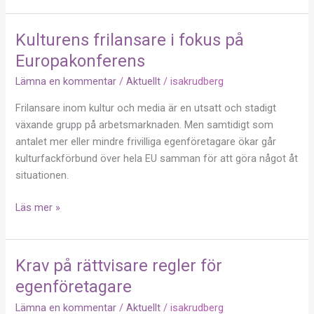
Kulturens frilansare i fokus på
Kulturens
frilansare
Europakonferens
i
Lämna en kommentar
/
Aktuellt
/
isakrudberg
fokus
på
Frilansare inom kultur och media är en utsatt och stadigt
Europakonferens
växande grupp på arbetsmarknaden. Men samtidigt som
antalet mer eller mindre frivilliga egenföretagare ökar går
kulturfackförbund över hela EU samman för att göra något åt
situationen.
Läs mer »
Krav på rättvisare regler för
Krav
på
egenföretagare
rättvisare
Lämna en kommentar
/
Aktuellt
/
isakrudberg
regler