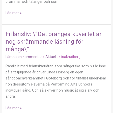
drömmar och talanger och som
Läs mer »
Frilansliv: \”Det orangea kuvertet är
Frilansliv:
\”Det
nog skrämmande läsning för
orangea
många\”
kuvertet
Lämna en kommentar
/
Aktuellt
/
isakrudberg
är
nog
Parallellt med frilanskarriären som sångerska som nu är inne
skrämmande
på sitt tjugonde år driver Linda Holberg en egen
läsning
sångcoachverksamhet i Göteborg och för tillfället undervisar
för
hon dessutom eleverna på Performing Arts School i
många\”
individuell sång. Och så skriver hon musik åt sig själv och
andra.
Läs mer »