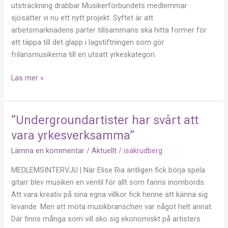
utsatthet
utsträckning drabbar Musikerförbundets medlemmar
sjösätter vi nu ett nytt projekt. Syftet är att
arbetsmarknadens parter tillsammans ska hitta former för
att täppa till det glapp i lagstiftningen som gör
frilansmusikerna till en utsatt yrkeskategori.
Läs mer »
”Undergroundartister har svårt att
”Undergroundartister
har
vara yrkesverksamma”
svårt
Lämna en kommentar
/
Aktuellt
/
isakrudberg
att
vara
MEDLEMSINTERVJU | När Elise Ria äntligen fick börja spela
yrkesverksamma”
gitarr blev musiken en ventil för allt som fanns inombords.
Att vara kreativ på sina egna villkor fick henne att känna sig
levande. Men att möta musikbranschen var något helt annat.
Där finns många som vill sko sig ekonomiskt på artisters