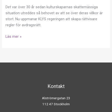
för
Det var över 30 år sedan kulturskaparnas skattemässiga
egenföretagare
situation utreddes så behovet av att se över deras villkor är
stort. Nu uppmanar KLYS regeringen att skapa rättvisare
regler för avdragsrätt.
Läs mer »
Kontakt
Alströmergatan 23
112 47 Stockholm