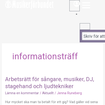
STÄNG
ÖPPNA
Hoppa
till
innehåll
Sök
informationsträff
Arbetsrätt för sångare, musiker, DJ,
Arbetsrätt
för
stagehand och ljudtekniker
sångare,
Lämna en kommentar
/
Aktuellt
/
Jenna Runeberg
musiker,
DJ,
Hur mycket ska man ta betalt för ett gig? Vad gäller vid sena