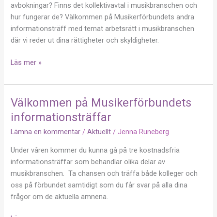
stagehand
avbokningar? Finns det kollektivavtal i musikbranschen och
och
hur fungerar de? Välkommen på Musikerförbundets andra
ljudtekniker
informationsträff med temat arbetsrätt i musikbranschen
där vi reder ut dina rättigheter och skyldigheter.
Läs mer »
Välkommen på Musikerförbundets
Välkommen
på
informationsträffar
Musikerförbundets
Lämna en kommentar
/
Aktuellt
/
Jenna Runeberg
informationsträffar
Under våren kommer du kunna gå på tre kostnadsfria
informationsträffar som behandlar olika delar av
musikbranschen. Ta chansen och träffa både kolleger och
oss på förbundet samtidigt som du får svar på alla dina
frågor om de aktuella ämnena.