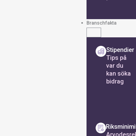
Branschfakta
Stipendier
Tips på
var du
kan söka
bidrag
Riksminimi
Arvodesre