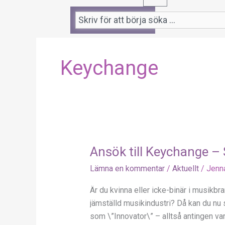
Sök
Keychange
Ansök till Keychange –
Ansök
till
Lämna en kommentar
/
Aktuellt
/
Jenn
Keychange
–
Är du kvinna eller icke-binär i musikbra
Sista
jämställd musikindustri? Då kan du nu 
ansökningsdag
som \”Innovator\” – alltså antingen var