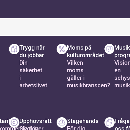
Trygg när
Moms på
Musik
du jobbar
kulturområdet
progr
Din
Vilken
Vision
säkerhet
moms
en
i
gäller i
schys
arbetslivet
musikbranscen?
musik
tariffen
Upphovsrätt
Stagehands
Fråga
kommendationer
Skydda
För dig
oss f