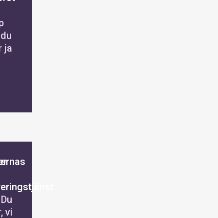
p
 du
 ja
er
ernas
reringstjänst
 Du
, vi