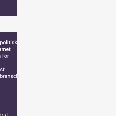
politiska
amet
 för
st
bransch
örst