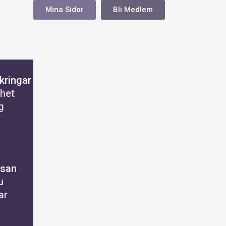
Mina Sidor
Bli Medlem
kringar
het
g
ssan
u
ar