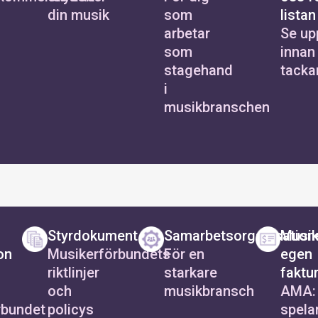
din musik
som
listan
arbetar
Se up
som
innan
stagehand
tackar
i
musikbranschen
Styrdokument
Samarbetsorganisation
Musik
on
Musikerförbundets
För en
egen
riktlinjer
starkare
faktu
och
musikbransch
AMA:
rbundet
policys
spelar