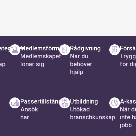
tegorier
Medlemsförmåner
Rådgivning
Försä
Medlemskapet
När du
Trygg
ap
lönar sig
behöver
för di
hjälp
Passertillstånd
Utbildning
A-ka
Ansök
Utökad
När d
här
branschkunskap
inte h
jobb