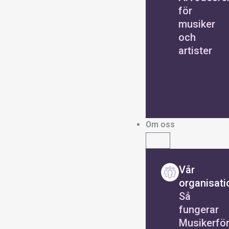
för
musiker
och
artister
Om oss
Vår
organisati
Så
fungerar
Musikerfö