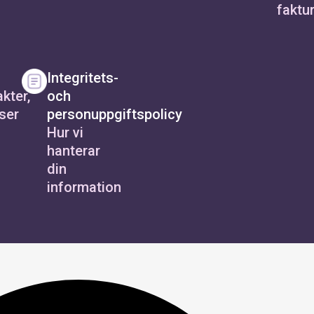
faktu
Integritets-
kter,
och
ser
personuppgiftspolicy
Hur vi
hanterar
din
information