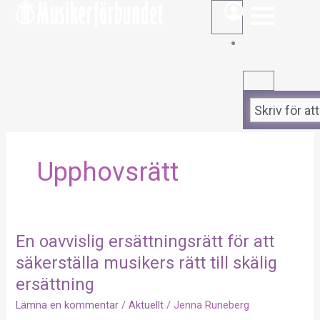
STÄNG
ÖPPNA
Hoppa
till
innehåll
Sök
Upphovsrätt
En oavvislig ersättningsrätt för att
En
oavvislig
säkerställa musikers rätt till skälig
ersättningsrätt
ersättning
för
Lämna en kommentar
/
Aktuellt
/
Jenna Runeberg
att