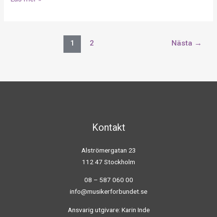
1
2
Nästa
→
Kontakt
Alströmergatan 23
112 47 Stockholm
08 – 587 060 00
info@musikerforbundet.se
Ansvarig utgivare: Karin Inde