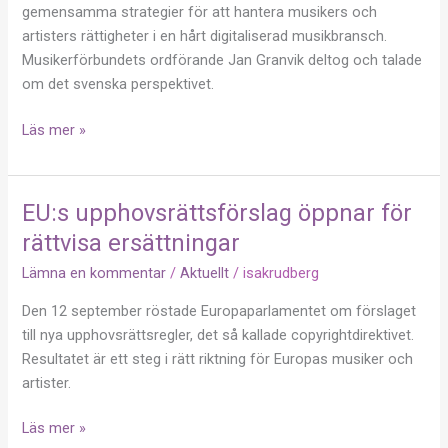
gemensamma strategier för att hantera musikers och
artisters rättigheter i en hårt digitaliserad musikbransch.
Musikerförbundets ordförande Jan Granvik deltog och talade
om det svenska perspektivet.
Läs mer »
EU:s upphovsrättsförslag öppnar för
EU:s
upphovsrättsförslag
rättvisa ersättningar
öppnar
Lämna en kommentar
/
Aktuellt
/
isakrudberg
för
rättvisa
Den 12 september röstade Europaparlamentet om förslaget
ersättningar
till nya upphovsrättsregler, det så kallade copyrightdirektivet.
Resultatet är ett steg i rätt riktning för Europas musiker och
artister.
Läs mer »