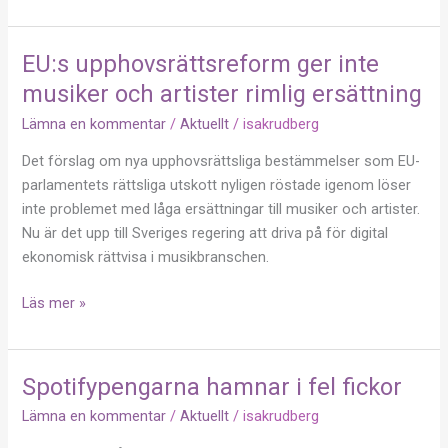
EU:s upphovsrättsreform ger inte
EU:s
upphovsrättsreform
musiker och artister rimlig ersättning
ger
Lämna en kommentar
/
Aktuellt
/
isakrudberg
inte
musiker
Det förslag om nya upphovsrättsliga bestämmelser som EU-
och
parlamentets rättsliga utskott nyligen röstade igenom löser
artister
inte problemet med låga ersättningar till musiker och artister.
rimlig
Nu är det upp till Sveriges regering att driva på för digital
ersättning
ekonomisk rättvisa i musikbranschen.
Läs mer »
Spotifypengarna hamnar i fel fickor
Spotifypengarna
hamnar
Lämna en kommentar
/
Aktuellt
/
isakrudberg
i