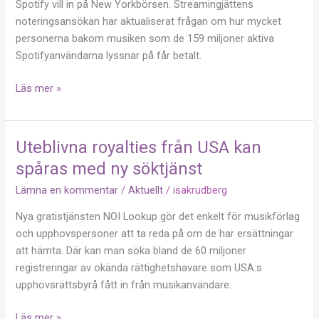
Spotify vill in på New Yorkbörsen. Streamingjättens
fel
noteringsansökan har aktualiserat frågan om hur mycket
fickor
personerna bakom musiken som de 159 miljoner aktiva
Spotifyanvändarna lyssnar på får betalt.
Läs mer »
Uteblivna royalties från USA kan
Uteblivna
royalties
spåras med ny söktjänst
från
Lämna en kommentar
/
Aktuellt
/
isakrudberg
USA
kan
Nya gratistjänsten NOI Lookup gör det enkelt för musikförlag
spåras
och upphovspersoner att ta reda på om de har ersättningar
med
att hämta. Där kan man söka bland de 60 miljoner
ny
registreringar av okända rättighetshavare som USA:s
söktjänst
upphovsrättsbyrå fått in från musikanvändare.
Läs mer »