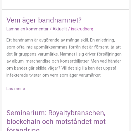
Vem äger bandnamnet?
Vem
äger
Lämna en kommentar
/
Aktuellt
/
isakrudberg
bandnamnet?
Ett bandnamn är avgörande av många skäl. En anledning,
som ofta inte uppmärksammas förrän det är försent, är att
det är gruppens varumärke. Namnet i sig driver försäljningen
av album, merchandise och konsertbiljetter. Men vad händer
om bandet går skilda vägar? Vill det sig illa kan det uppstå
infekterade tvister om vem som äger varumärket
Läs mer »
Seminarium: Royaltybranschen,
Seminarium:
Royaltybranschen,
blockchain och motståndet mot
blockchain
förändring