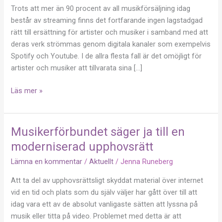
säkerställa
Trots att mer än 90 procent av all musikförsäljning idag
musikers
består av streaming finns det fortfarande ingen lagstadgad
rätt
rätt till ersättning för artister och musiker i samband med att
till
deras verk strömmas genom digitala kanaler som exempelvis
skälig
Spotify och Youtube. I de allra flesta fall är det omöjligt för
ersättning
artister och musiker att tillvarata sina […]
Läs mer »
Musikerförbundet säger ja till en
Musikerförbundet
säger
moderniserad upphovsrätt
ja
Lämna en kommentar
/
Aktuellt
/
Jenna Runeberg
till
en
Att ta del av upphovsrättsligt skyddat material över internet
moderniserad
vid en tid och plats som du själv väljer har gått över till att
upphovsrätt
idag vara ett av de absolut vanligaste sätten att lyssna på
musik eller titta på video. Problemet med detta är att