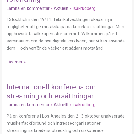
och
Lämna en kommentar
/
Aktuellt
/
isakrudberg
motståndet
mot
I Stockholm den 19/11. Teknikutvecklingen skapar nya
förändring
möjligheter att ge musikskaparna korrekta ersättningar. Men
upphovsrättssällskapen stretar emot. Välkommen på ett
seminarium om de nya digitala verktygen, hur vi kan använda
dem – och varför de väcker ett sådant motstånd.
Läs mer »
Internationell konferens om
Internationell
konferens
streaming och ersättningar
om
Lämna en kommentar
/
Aktuellt
/
isakrudberg
streaming
och
På en konferens i Los Angeles den 2–3 oktober analyserade
ersättningar
musikerfackförbund och intresseorganisationer
streamingmarknadens utveckling och diskuterade