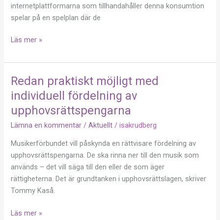
internetplattformarna som tillhandahåller denna konsumtion
spelar på en spelplan där de
Läs mer »
Redan praktiskt möjligt med
Redan
praktiskt
individuell fördelning av
möjligt
upphovsrättspengarna
med
Lämna en kommentar
/
Aktuellt
/
isakrudberg
individuell
fördelning
Musikerförbundet vill påskynda en rättvisare fördelning av
av
upphovsrättspengarna. De ska rinna ner till den musik som
upphovsrättspengarna
används – det vill säga till den eller de som äger
rättigheterna. Det är grundtanken i upphovsrättslagen, skriver
Tommy Kaså.
Läs mer »