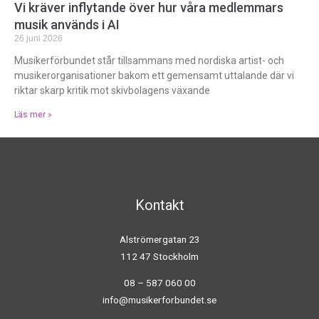
Vi kräver inflytande över hur våra medlemmars
musik används i AI
26 juni 2026
Musikerförbundet står tillsammans med nordiska artist- och
musikerorganisationer bakom ett gemensamt uttalande där vi
riktar skarp kritik mot skivbolagens växande
Läs mer »
Kontakt
Alströmergatan 23
112 47 Stockholm
08 – 587 060 00
info@musikerforbundet.se