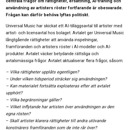
centrala frågor om rättigheter, ersättning, AI-träning och
användning av artisters röster fortfarande är obesvarade.
Frågan kan därför behöva lyftas politiskt.
Universal Music har skickat ett AI-tilläggsavtal till artister med
artist- och licensavtal hos bolaget. Avtalet ger Universal Music
långtgående rättigheter att använda inspelningar,
framföranden och artisters röster i AI-modeller och AI-
produkter. Avtalet väcker betydande rättsliga och
avtalsmässiga frågor. Avtalet aktualiserar flera frågor, såsom:
– Vilka rättigheter upplåts egentligen?
– Under vilken tidsperiod sträcker sig användningen?
– Kan materialet fortsätta exploateras efter att avtalet
upphört?
– Vilka begränsningar gäller?
– Vilket inflytande har artisten över användningen av den
egna rösten?
–
Skall artister klarera rättigheter till andra utövande
konstnärers framföranden som de inte rår över?