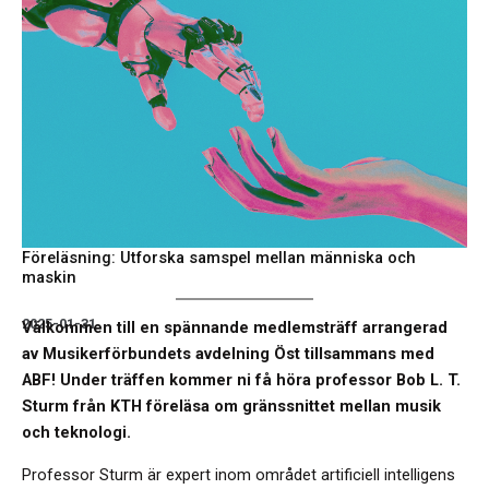
Föreläsning: Utforska samspel mellan människa och
maskin
2025-01-31
Välkommen till en spännande medlemsträff arrangerad
av Musikerförbundets avdelning Öst tillsammans med
ABF! Under träffen kommer ni få höra professor Bob L. T.
Sturm från KTH föreläsa om gränssnittet mellan musik
och teknologi.
Professor Sturm är expert inom området artificiell intelligens