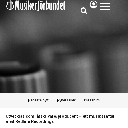
Hoppa
ÖPPNA
till
innehåll
Senaste nytt
Nyhetsarkiv
Pressrum
Utvecklas som låtskrivare/producent – ett musiksamtal
med Redline Recordings