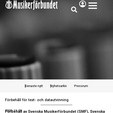
Hoppa
ÖPPNA
till
innehåll
Senaste nytt
Nyhetsarkiv
Pressrum
Förbehåll för text- och datautvinning
2025-11-21
Förbehåll av
Svenska Musikerförbundet (SMF), Svenska