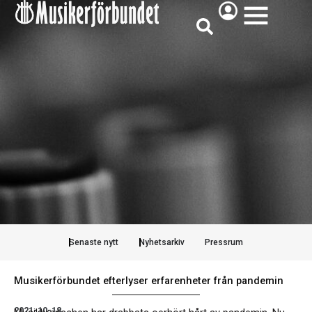
Hoppa
ÖPPNA
till
innehåll
Senaste nytt
Nyhetsarkiv
Pressrum
Musikerförbundet efterlyser erfarenheter från pandemin
2021-10-18