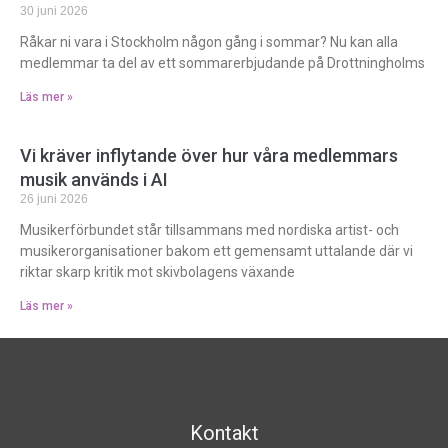
30 juni 2026
Råkar ni vara i Stockholm någon gång i sommar? Nu kan alla
medlemmar ta del av ett sommarerbjudande på Drottningholms
Läs mer »
Vi kräver inflytande över hur våra medlemmars
musik används i AI
26 juni 2026
Musikerförbundet står tillsammans med nordiska artist- och
musikerorganisationer bakom ett gemensamt uttalande där vi
riktar skarp kritik mot skivbolagens växande
Läs mer »
Kontakt